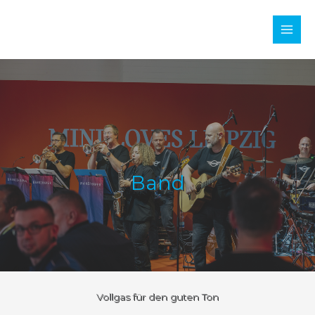
Zum
Inhalt
Main
springen
Men
Band
Vollgas für den guten Ton